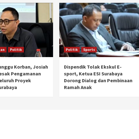
han
Politik
Politik
Sports
unggu Korban, Josiah
Dispendik Tolak Ekskul E-
Desak Pengamanan
sport, Ketua ESI Surabaya
Seluruh Proyek
Dorong Dialog dan Pembinaan
urabaya
Ramah Anak