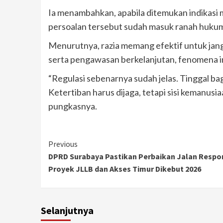
Ia menambahkan, apabila ditemukan indikasi mo
persoalan tersebut sudah masuk ranah hukum 
Menurutnya, razia memang efektif untuk jangka
serta pengawasan berkelanjutan, fenomena in
“Regulasi sebenarnya sudah jelas. Tinggal ba
Ketertiban harus dijaga, tetapi sisi kemanusia
pungkasnya.
Continue
Previous
DPRD Surabaya Pastikan Perbaikan Jalan Respon
Reading
Proyek JLLB dan Akses Timur Dikebut 2026
Selanjutnya