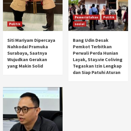
Pemerintahan
Politik
Politik
sosial
Siti Mariyam Dipercaya
Bang Udin Desak
Nahkodai Pramuka
Pemkot Terbitkan
Surabaya, Saatnya
Perwali Perda Hunian
Wujudkan Gerakan
Layak, Stay.vie Coliving
yang Makin Solid
Tegaskan Izin Lengkap
dan Siap Patuhi Aturan