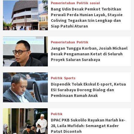
Pemerintahan
Politik
sosial
Bang Udin Desak Pemkot Terbitkan
Perwali Perda Hunian Layak, Stay.vie
Coliving Tegaskan Izin Lengkap dan
Siap Patuhi Aturan
Pemerintahan
Politik
Jangan Tunggu Korban, Josiah Michael
Desak Pengamanan Ketat di Seluruh
Proyek Saluran Surabaya
Politik
Sports
Dispendik Tolak Ekskul E-sport, Ketua
ESI Surabaya Dorong Dialog dan
Pembinaan Ramah Anak
Politik
DPAC PKB Sukolilo Rayakan Harlah ke-
28, Laila Mufidah: Semangat Kader
Patut Dicontoh