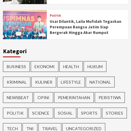
Politik
Usai Dilantik, Laila Mufidah Tegaskan
Perempuan Bangsa Jatim Siap
Bergerak Hingga Akar Rumput
Kategori
BUSINESS
EKONOMI
HEALTH
HUKUM
KRIMINAL
KULINER
LIFESTYLE
NATIONAL
NEWSBEAT
OPINI
PEMERINTAHAN
PERISTIWA
POLITIK
SCIENCE
SOSIAL
SPORTS
STORIES
TECH
TNI
TRAVEL
UNCATEGORIZED