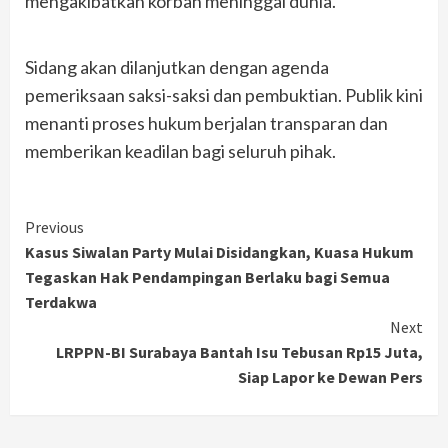
mengakibatkan korban meninggal dunia.
Sidang akan dilanjutkan dengan agenda
pemeriksaan saksi-saksi dan pembuktian. Publik kini
menanti proses hukum berjalan transparan dan
memberikan keadilan bagi seluruh pihak.
Continue
Previous
Kasus Siwalan Party Mulai Disidangkan, Kuasa Hukum
Reading
Tegaskan Hak Pendampingan Berlaku bagi Semua
Terdakwa
Next
LRPPN-BI Surabaya Bantah Isu Tebusan Rp15 Juta,
Siap Lapor ke Dewan Pers